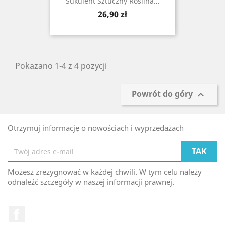
Sukulent Sztuczny Roślina...
Cena
26,90 zł
Pokazano 1-4 z 4 pozycji
Powrót do góry

Otrzymuj informację o nowościach i wyprzedażach
Możesz zrezygnować w każdej chwili. W tym celu należy
odnaleźć szczegóły w naszej informacji prawnej.
Facebook