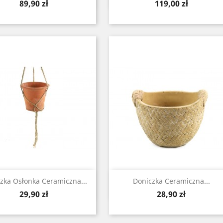
Cena
Cena
89,90 zł
119,00 zł
Zobacz
Zobacz


zka Osłonka Ceramiczna...
Doniczka Ceramiczna...
Cena
Cena
29,90 zł
28,90 zł