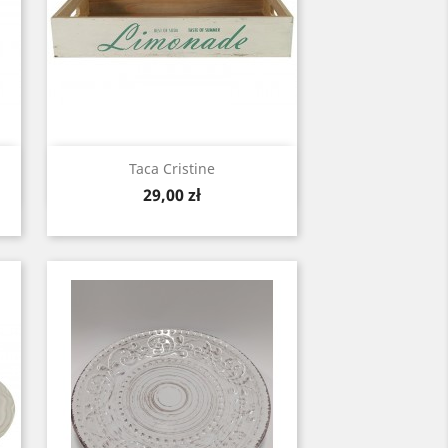
Zobacz

Taca Cristine
Cena
29,00 zł