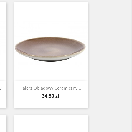
Zobacz

y
Talerz Obiadowy Ceramiczny...
Cena
34,50 zł