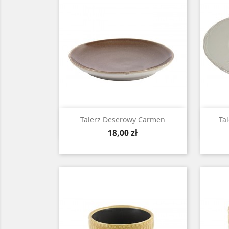
Zobacz

Talerz Deserowy Carmen
Ta
Cena
18,00 zł