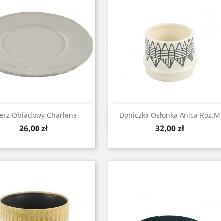
Zobacz
Zobacz


lerz Obiadowy Charlene
Doniczka Osłonka Anica Roz.M
Cena
Cena
26,00 zł
32,00 zł