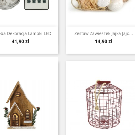
Zobacz
Zobacz


ba Dekoracja Lampki LED
Zestaw Zawieszek Jajka Jajo...
Cena
Cena
41,90 zł
14,90 zł