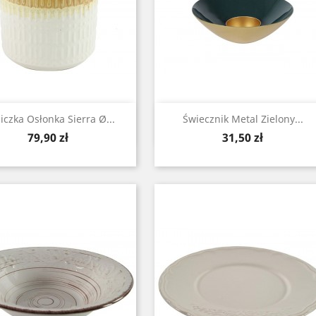
Zobacz
Zobacz


iczka Osłonka Sierra Ø...
Świecznik Metal Zielony...
Cena
Cena
79,90 zł
31,50 zł