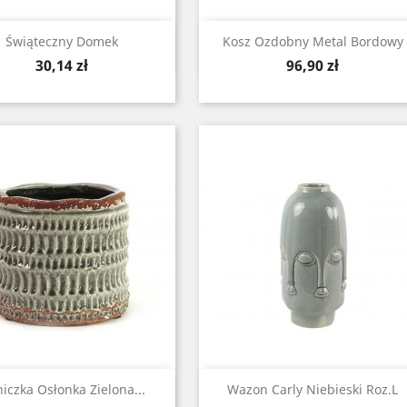
Zobacz
Zobacz


Świąteczny Domek
Kosz Ozdobny Metal Bordowy
Cena
Cena
30,14 zł
96,90 zł
Zobacz
Zobacz


iczka Osłonka Zielona...
Wazon Carly Niebieski Roz.L