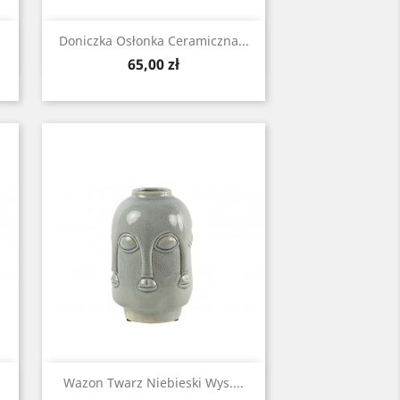
Zobacz

Doniczka Osłonka Ceramiczna...
Cena
65,00 zł
Zobacz

Wazon Twarz Niebieski Wys....