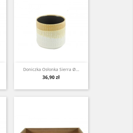
Zobacz

Doniczka Osłonka Sierra Ø...
Cena
36,90 zł