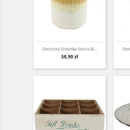
Zobacz

Doniczka Osłonka Sierra Ø...
Don
Cena
58,90 zł