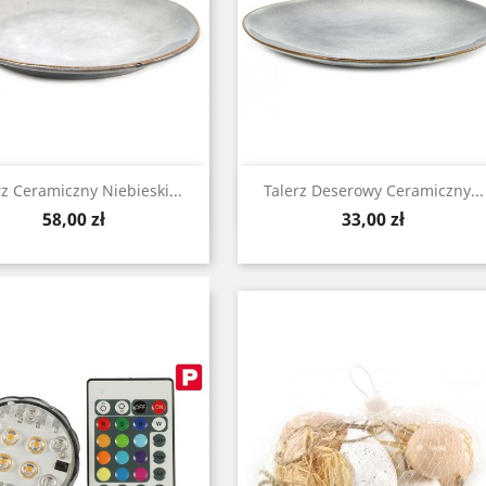
Zobacz
Zobacz


rz Ceramiczny Niebieski...
Talerz Deserowy Ceramiczny...
Cena
Cena
58,00 zł
33,00 zł