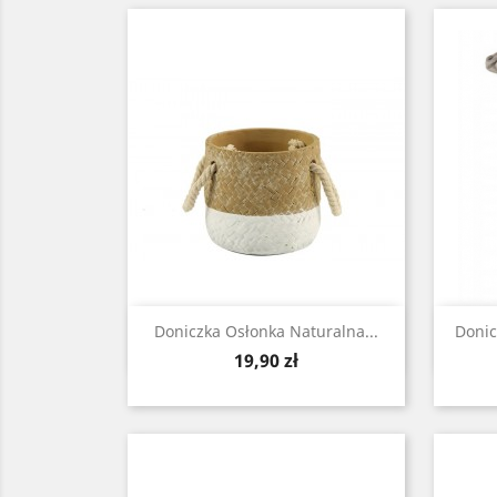
Zobacz

Doniczka Osłonka Naturalna...
Donic
Cena
19,90 zł