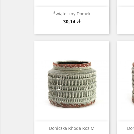
Zobacz

Świąteczny Domek
Cena
30,14 zł
Zobacz

Doniczka Rhoda Roz.M
Don