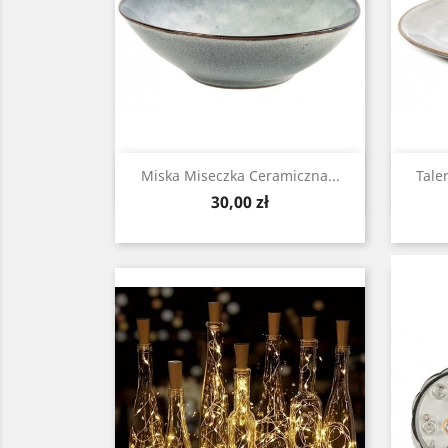
Zobacz

Miska Miseczka Ceramiczna...
Tale
Cena
30,00 zł