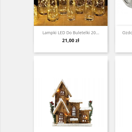
Zobacz

Lampki LED Do Buletelki 20...
Ozdo
Cena
21,00 zł