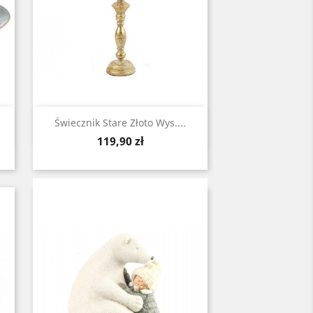
Zobacz

Świecznik Stare Złoto Wys....
Cena
119,90 zł