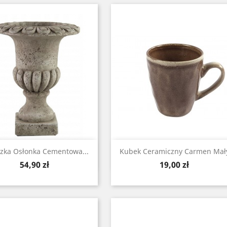
Zobacz
Zobacz


zka Osłonka Cementowa...
Kubek Ceramiczny Carmen Mał
Cena
Cena
54,90 zł
19,00 zł