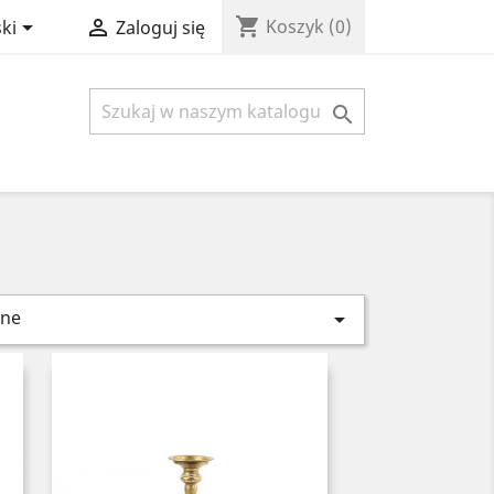
shopping_cart


Koszyk
(0)
ki
Zaloguj się

ne
