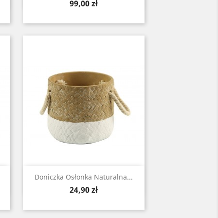
Cena
99,00 zł
Zobacz

Doniczka Osłonka Naturalna...
Cena
24,90 zł