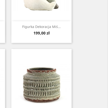
Zobacz

Figurka Dekoracja Miś...
Cena
199,00 zł