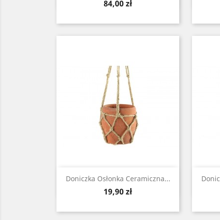
Cena
84,00 zł
Zobacz

Doniczka Osłonka Ceramiczna...
Donic
Cena
19,90 zł