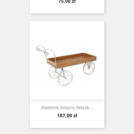
Cena
75,00 zł
Kwietnik Żelazny Wózek...
Cena
187,00 zł