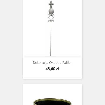
Dekoracja Ozdoba Palik...
Cena
45,00 zł