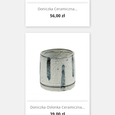
Doniczka Ceramiczna...
Cena
56,00 zł
Doniczka Osłonka Ceramiczna...
Cena
39,00 zł