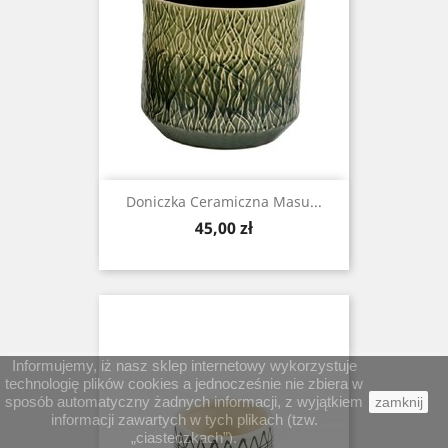
Doniczka Ceramiczna Masu...
Cena
45,00 zł
Informujemy, iż nasz sklep internetowy wykorzystuje
technologię plików cookies a jednocześnie nie zbiera w
sposób automatyczny żadnych informacji, z wyjątkiem
zamknij
informacji zawartych w tych plikach (tzw.
„ciasteczkach”).