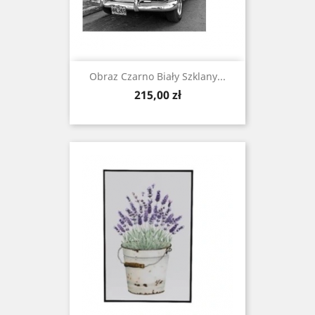
Obraz Czarno Biały Szklany...
Cena
215,00 zł