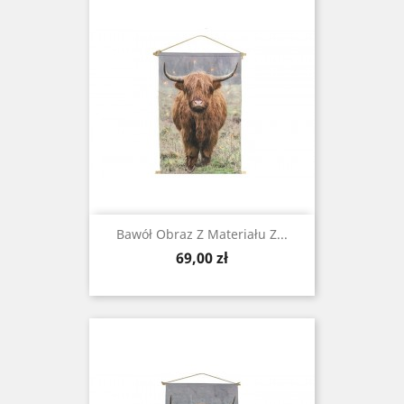
Bawół Obraz Z Materiału Z...
Cena
69,00 zł