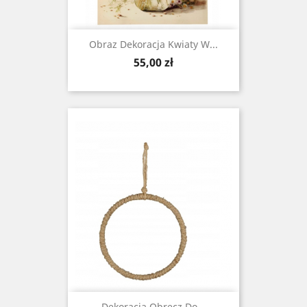
Obraz Dekoracja Kwiaty W...
Cena
55,00 zł
Dekoracja Obręcz Do...