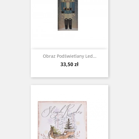
Obraz Podświetlany Led...
Cena
33,50 zł