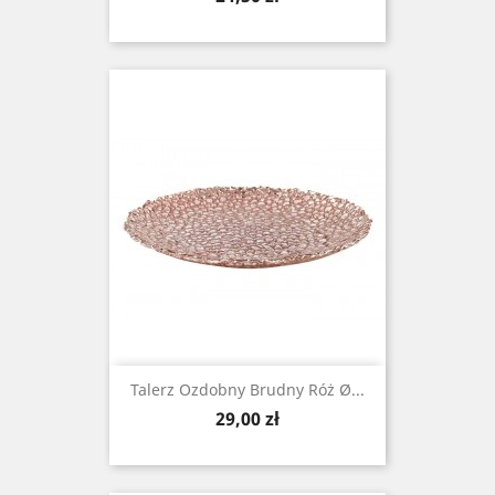
Talerz Ozdobny Brudny Róż Ø...
Cena
29,00 zł