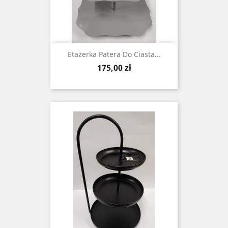
Etażerka Patera Do Ciasta...
Cena
175,00 zł