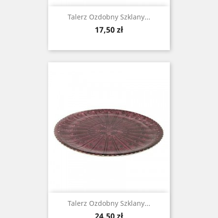
Talerz Ozdobny Szklany...
Cena
17,50 zł
Talerz Ozdobny Szklany...
Cena
24,50 zł