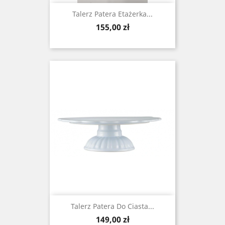
Talerz Patera Etażerka...
Cena
155,00 zł
Talerz Patera Do Ciasta...
Cena
149,00 zł