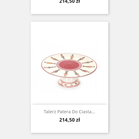
Cena
214,50 zł
Talerz Patera Do Ciasta...
Cena
214,50 zł