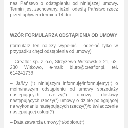
nas Państwo o odstąpieniu od niniejszej umowy.
Termin jest zachowany, jeżeli odeślą Państwo rzecz
przed upływem terminu 14 dni.
WZÓR FORMULARZA ODSTĄPIENIA OD UMOWY
(formularz ten należy wypełnić i odesłać tylko w
przypadku chęci odstąpienia od umowy)
– Creaflor sp. z o.o, Strzyżewo Witkowskie 21, 62-
230 Witkowo, e-mail: biuro@creaflor.pl, tel.
614241738
– Ja/My (*) niniejszym informuję/informujemy(*) o
moim/naszym odstąpieniu od umowy sprzedaży
następujących rzeczy(*) umowy dostawy
następujących rzeczy(*) umowy o dzieło polegającej
na wykonaniu następujących rzeczy(*)/o świadczenie
następującej usługi(*)
– Data zawarcia umowy(*)/odbioru(*)