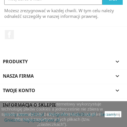
Możesz zrezygnować w każdej chwili. W tym celu należy
odnaleźć szczegóły w naszej informacji prawnej.
Facebook
PRODUKTY

NASZA FIRMA

TWOJE KONTO

Informujemy, iż nasz sklep internetowy wykorzystuje
INFORMACJA O SKLEPIE
technologię plików cookies a jednocześnie nie zbiera w
Strony www: DEO.pl
|
Poligrafia: UlotkiDruk.pl
|
Serwery
sposób automatyczny żadnych informacji, z wyjątkiem
zamknij
informacji zawartych w tych plikach (tzw.
Gniezno: NajlepszySerwer.pl
„ciasteczkach”).