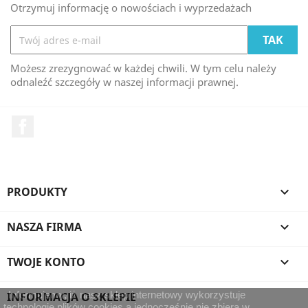
Otrzymuj informację o nowościach i wyprzedażach
Możesz zrezygnować w każdej chwili. W tym celu należy
odnaleźć szczegóły w naszej informacji prawnej.
Facebook
PRODUKTY

NASZA FIRMA

TWOJE KONTO

Informujemy, iż nasz sklep internetowy wykorzystuje
INFORMACJA O SKLEPIE
technologię plików cookies a jednocześnie nie zbiera w