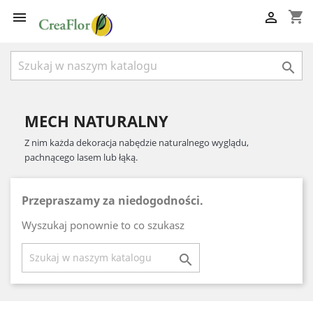
shopping_cart



MECH NATURALNY
Z nim każda dekoracja nabędzie naturalnego wyglądu,
pachnącego lasem lub łąką.
Przepraszamy za niedogodności.
Wyszukaj ponownie to co szukasz
