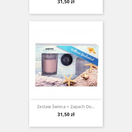
Cena
31,50 zł
Zestaw Świeca + Zapach Do...
Cena
31,50 zł