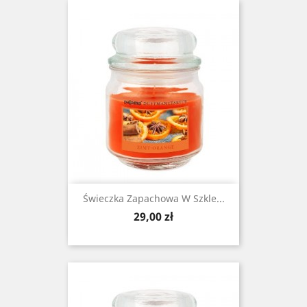
Świeczka Zapachowa W Szkle...
Cena
29,00 zł