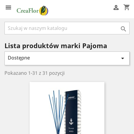
shopping_cart



Lista produktów marki Pajoma
Dostępne

Pokazano 1-31 z 31 pozycji