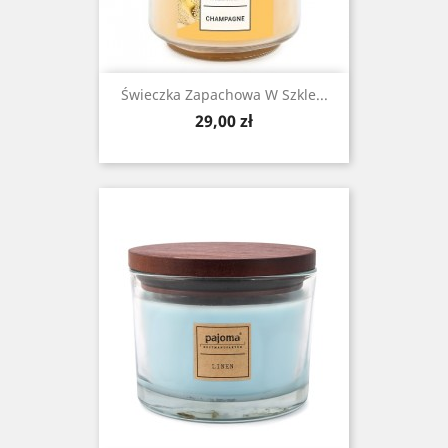
Świeczka Zapachowa W Szkle...
Cena
29,00 zł